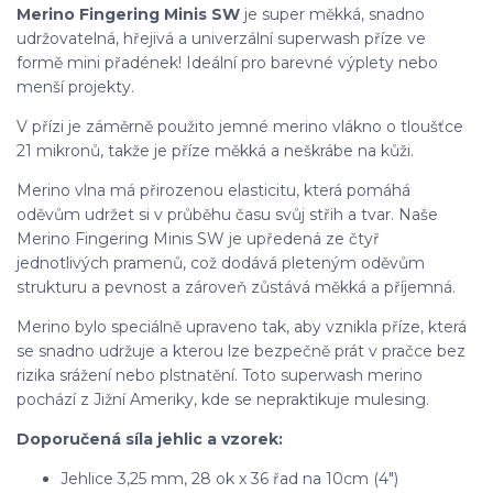
Merino Fingering Minis SW
je super měkká, snadno
udržovatelná, hřejivá a univerzální superwash příze ve
formě mini přadének! Ideální pro barevné výplety nebo
menší projekty.
V přízi je záměrně použito jemné merino vlákno o tloušťce
21 mikronů, takže je příze měkká a neškrábe na kůži.
Merino vlna má přirozenou elasticitu, která pomáhá
oděvům udržet si v průběhu času svůj střih a tvar. Naše
Merino Fingering Minis SW je upředená ze čtyř
jednotlivých pramenů, což dodává pleteným oděvům
strukturu a pevnost a zároveň zůstává měkká a příjemná.
Merino bylo speciálně upraveno tak, aby vznikla příze, která
se snadno udržuje a kterou lze bezpečně prát v pračce bez
rizika srážení nebo plstnatění. Toto superwash merino
pochází z Jižní Ameriky, kde se nepraktikuje mulesing.
Doporučená síla jehlic a vzorek:
Jehlice 3,25 mm, 28 ok x 36 řad na 10cm (4")