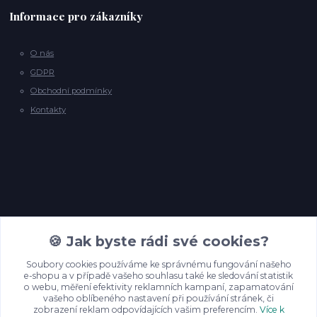
Informace pro zákazníky
O nás
GDPR
Obchodní podmínky
Kontakty
Kontakty
🍪 Jak byste rádi své cookies?
Soubory cookies používáme ke správnému fungování našeho
e-shopu a v případě vašeho souhlasu také ke sledování statistik
info@backyardpineyarns.cz
o webu, měření efektivity reklamních kampaní, zapamatování
vašeho oblíbeného nastavení při používání stránek, či
zobrazení reklam odpovídajících vašim preferencím.
Více k