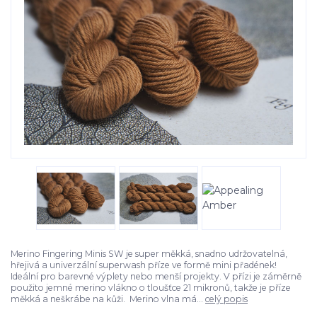
Merino Fingering Minis SW je super měkká, snadno udržovatelná,
hřejivá a univerzální superwash příze ve formě mini přadének!
Ideální pro barevné výplety nebo menší projekty. V přízi je záměrně
použito jemné merino vlákno o tloušťce 21 mikronů, takže je příze
měkká a neškrábe na kůži. Merino vlna má...
celý popis