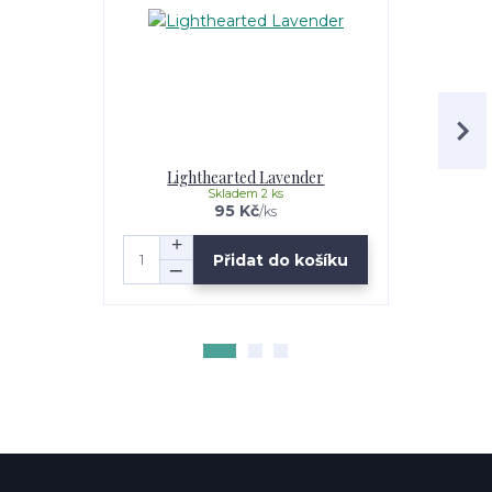
Lighthearted Lavender
Ob
Skladem 2 ks
95 Kč
/
ks
Přidat do košíku