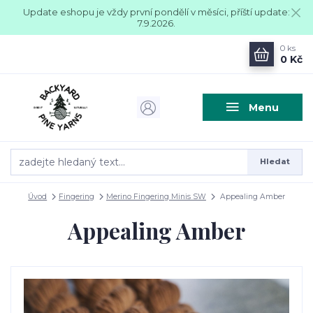
Update eshopu je vždy první pondělí v měsíci, příští update:
7.9.2026.
0
ks
0 Kč
Menu
Hledat
Úvod
Fingering
Merino Fingering Minis SW
Appealing Amber
Appealing Amber