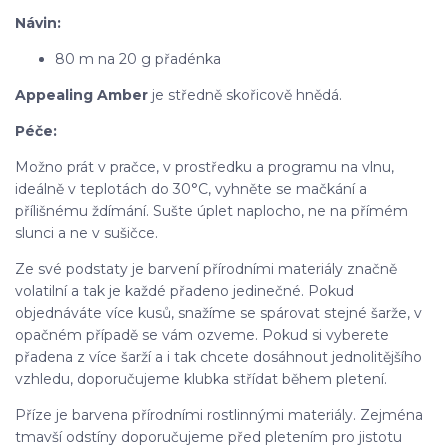
Návin:
80 m na 20 g přadénka
Appealing Amber
je středně skořicově hnědá.
Péče:
Možno prát v pračce, v prostředku a programu na vlnu,
ideálně v teplotách do 30°C, vyhněte se mačkání a
přílišnému ždímání. Sušte úplet naplocho, ne na přímém
slunci a ne v sušičce.
Ze své podstaty je barvení přírodními materiály značně
volatilní a tak je každé přadeno jedinečné. Pokud
objednáváte více kusů, snažíme se spárovat stejné šarže, v
opačném případě se vám ozveme. Pokud si vyberete
přadena z více šarží a i tak chcete dosáhnout jednolitějšího
vzhledu, doporučujeme klubka střídat během pletení.
Příze je barvena přírodními rostlinnými materiály. Zejména
tmavší odstíny doporučujeme před pletením pro jistotu