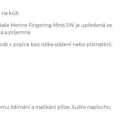
 na kůži.
 Naše Merino Fingering Minis SW je upředená ze
á a příjemná.
át v pračce bez rizika srážení nebo plstnatění.
nému ždímání a mačkání příze. Sušte naplocho,