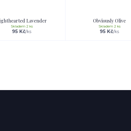
ighthearted Lavender
Obviously Olive
Skladem 2 ks
Skladem 2 ks
95 Kč
95 Kč
/
ks
/
ks