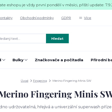
te eshopu je vždy první pondělí v měsíci, příští update: 7.9.
ontakty
Obchodní podmínky
GDPR
Více
Hledat
d
Bulky
Značkovače a počítadla
Přírodní b
Úvod
Fingering
Merino Fingering Minis SW
Merino Fingering Minis S
dno udržovatelná, hřejivá a univerzální superwash příze