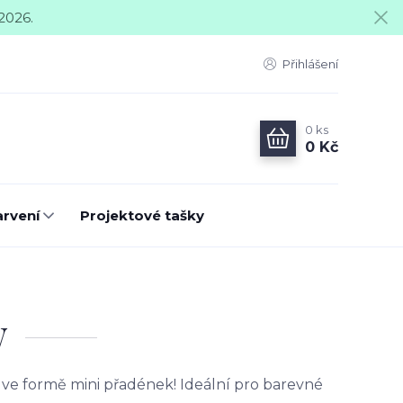
2026.
Přihlášení
0
ks
0 Kč
arvení
Projektové tašky
W
 ve formě mini přadének! Ideální pro barevné