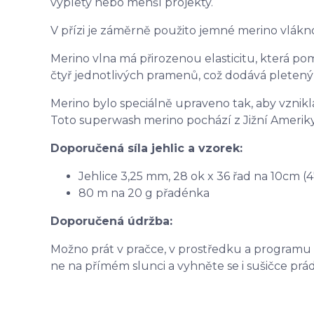
výplety nebo menší projekty.
V přízi je záměrně použito jemné merino vlákno
Merino vlna má přirozenou elasticitu, která po
čtyř jednotlivých pramenů, což dodává pleten
Merino bylo speciálně upraveno tak, aby vznikla
Toto superwash merino pochází z Jižní Ameriky
Doporučená síla jehlic a vzorek:
Jehlice 3,25 mm, 28 ok x 36 řad na 10cm (4
80 m na 20 g přadénka
Doporučená údržba:
Možno prát v pračce, v prostředku a programu 
ne na přímém slunci a vyhněte se i sušičce prád