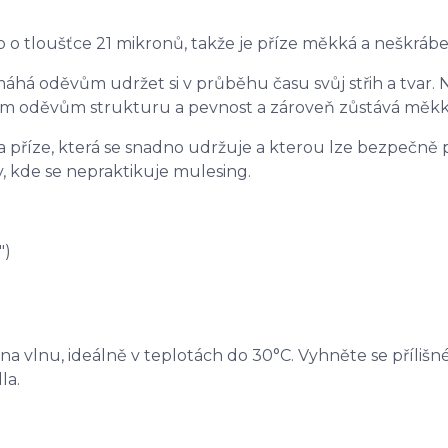
 o tloušťce 21 mikronů, takže je příze měkká a neškrábe
máhá oděvům udržet si v průběhu času svůj střih a tvar.
ým oděvům strukturu a pevnost a zároveň zůstává měkk
 příze, která se snadno udržuje a kterou lze bezpečně pr
, kde se nepraktikuje mulesing.
")
na vlnu, ideálně v teplotách do 30°C. Vyhněte se příliš
la.