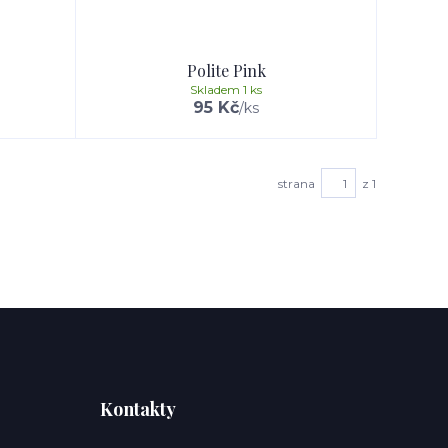
Polite Pink
Skladem 1 ks
95 Kč
/
ks
strana
z 1
Kontakty