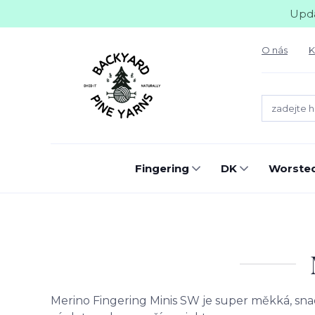
Upda
O nás
K
Fingering
DK
Worste
Merino Fingering Minis SW je super měkká, sna