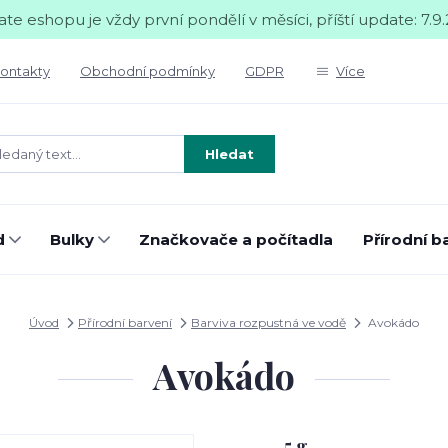
te eshopu je vždy první pondělí v měsíci, příští update: 7.9.
ontakty
Obchodní podmínky
GDPR
Více
Hledat
d
Bulky
Značkovače a počítadla
Přírodní b
Úvod
Přírodní barvení
Barviva rozpustná ve vodě
Avokádo
Avokádo
5 g