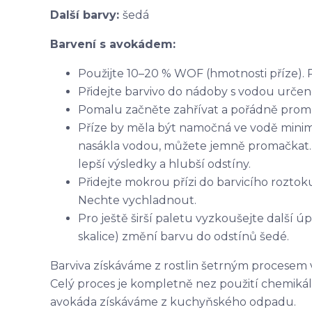
Další barvy:
šedá
Barvení s avokádem:
Použijte 10–20 % WOF (hmotnosti příze). 
Přidejte barvivo do nádoby s vodou určen
Pomalu začněte zahřívat a pořádně promích
Příze by měla být namočná ve vodě minim
nasákla vodou, můžete jemně promačkat.
lepší výsledky a hlubší odstíny.
Přidejte mokrou přízi do barvicího rozto
Nechte vychladnout.
Pro ještě širší paletu vyzkoušejte další ú
skalice) změní barvu do odstínů šedé.
Barviva získáváme z rostlin šetrným procesem 
Celý proces je kompletně nez použití chemikálií
avokáda získáváme z kuchyňského odpadu.