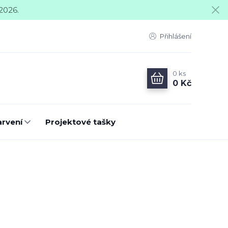
2026.
Přihlášení
0
ks
0 Kč
arvení
Projektové tašky