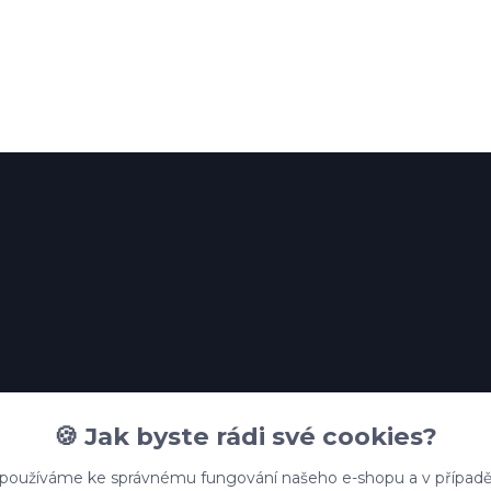
🍪 Jak byste rádi své cookies?
 používáme ke správnému fungování našeho e-shopu a v případě