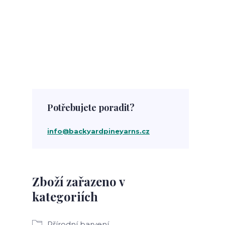
Potřebujete poradit?
info@backyardpineyarns.cz
Zboží zařazeno v
kategoriích
Přírodní barvení