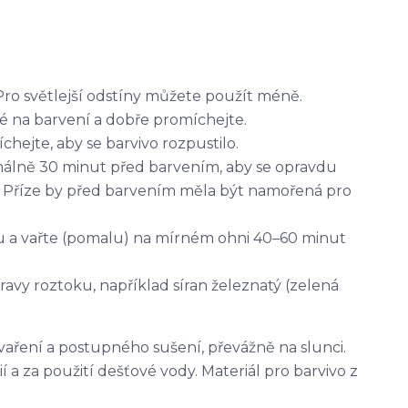
Pro světlejší odstíny můžete použít méně.
é na barvení a dobře promíchejte.
ejte, aby se barvivo rozpustilo.
álně 30 minut před barvením, aby se opravdu
 Příze by před barvením měla být namořená pro
ku a vařte (pomalu) na mírném ohni 40–60 minut
pravy roztoku, například síran železnatý (zelená
vaření a postupného sušení, převážně na slunci.
 a za použití dešťové vody. Materiál pro barvivo z