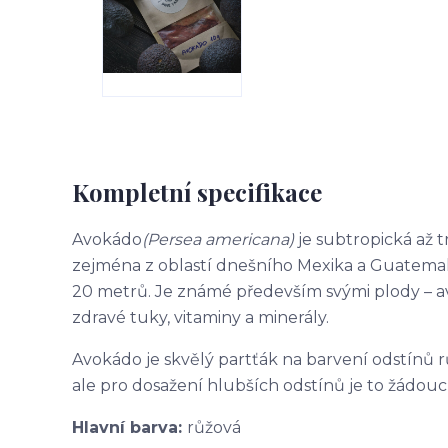
Kompletní specifikace
Avokádo
(Persea americana)
je subtropická až t
zejména z oblastí dnešního Mexika a Guatemaly.
20 metrů. Je známé především svými plody – a
zdravé tuky, vitaminy a minerály.
Avokádo je skvělý partťák na barvení odstínů r
ale pro dosažení hlubších odstínů je to žádoucí
Hlavní barva:
růžová