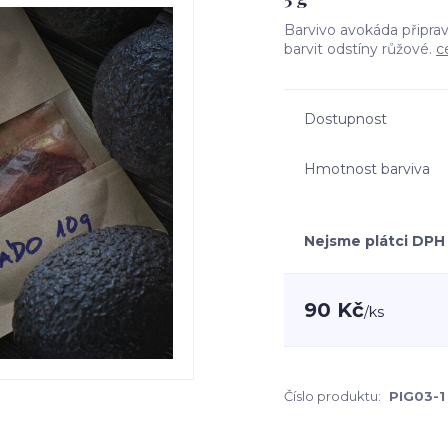
Barvivo avokáda připrav
barvit odstíny růžové.
c
Dostupnost
Hmotnost barviva
Nejsme plátci DPH
90 Kč
/
ks
Číslo produktu:
PIG03-1