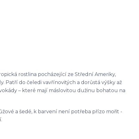
ropická rostlina pocházející ze Střední Ameriky,
 Patří do čeledi vavřínovitých a dorůstá výšky až
vokády – které mají máslovitou dužinu bohatou na
ůžové a šedé, k barvení není potřeba přízo mořit -
.