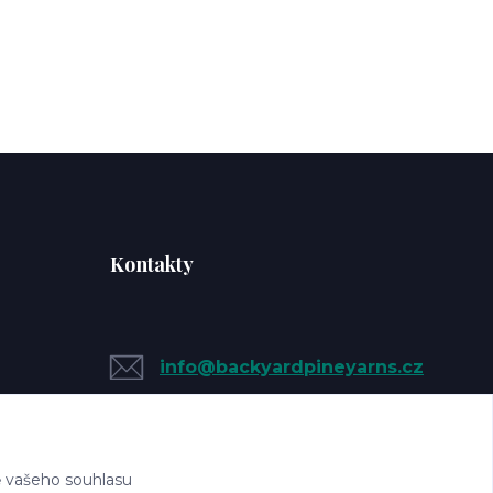
Kontakty
info@backyardpineyarns.cz
 vašeho souhlasu