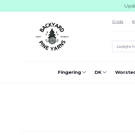
Upda
O nás
K
Fingering
DK
Worste