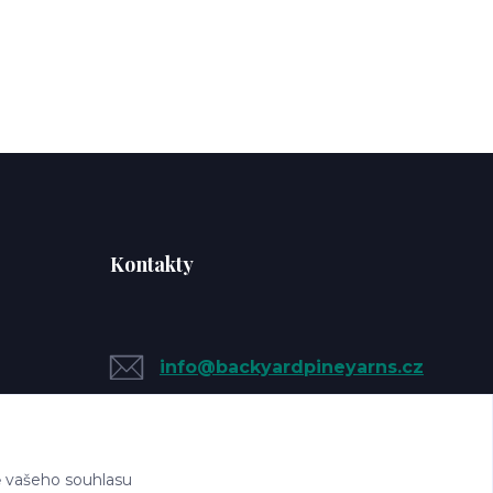
Kontakty
info@backyardpineyarns.cz
 vašeho souhlasu