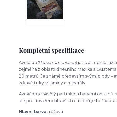
Kompletní specifikace
Avokádo
(Persea americana)
je subtropická až t
zejména z oblastí dnešního Mexika a Guatemaly.
20 metrů. Je známé především svými plody – a
zdravé tuky, vitaminy a minerály.
Avokádo je skvělý partťák na barvení odstínů r
ale pro dosažení hlubších odstínů je to žádoucí
Hlavní barva:
růžová