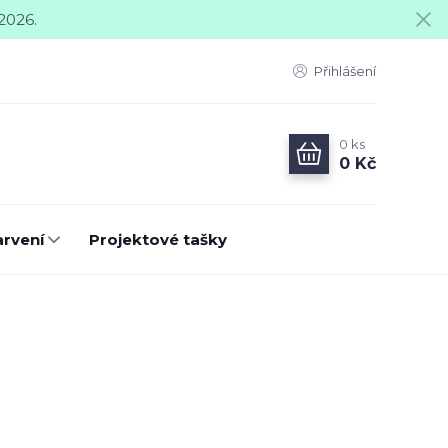
2026.
Přihlášení
0
ks
0 Kč
arvení
Projektové tašky