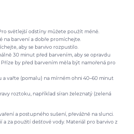
Pro světlejší odstíny můžete použít méně.
é na barvení a dobře promíchejte.
ejte, aby se barvivo rozpustilo.
álně 30 minut před barvením, aby se opravdu
 Příze by před barvením měla být namořená pro
ku a vařte (pomalu) na mírném ohni 40–60 minut
pravy roztoku, například síran železnatý (zelená
vaření a postupného sušení, převážně na slunci.
 a za použití dešťové vody. Materiál pro barvivo z