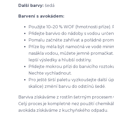
Další barvy:
šedá
Barvení s avokádem:
Použijte 10–20 % WOF (hmotnosti příze). 
Přidejte barvivo do nádoby s vodou určen
Pomalu začněte zahřívat a pořádně promích
Příze by měla být namočná ve vodě minim
nasákla vodou, můžete jemně promačkat.
lepší výsledky a hlubší odstíny.
Přidejte mokrou přízi do barvicího rozto
Nechte vychladnout.
Pro ještě širší paletu vyzkoušejte další ú
skalice) změní barvu do odstínů šedé.
Barviva získáváme z rostlin šetrným procesem 
Celý proces je kompletně nez použití chemikálií
avokáda získáváme z kuchyňského odpadu.