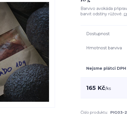
Barvivo avokáda připrav
barvit odstíny růžové.
c
Dostupnost
Hmotnost barviva
Nejsme plátci DPH
165 Kč
/
ks
Číslo produktu:
PIG03-2