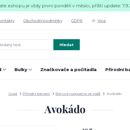
te eshopu je vždy první pondělí v měsíci, příští update: 7.9.
ontakty
Obchodní podmínky
GDPR
Více
Hledat
d
Bulky
Značkovače a počítadla
Přírodní b
Úvod
Přírodní barvení
Barviva rozpustná ve vodě
Avokádo
Avokádo
10 g