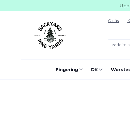
Upda
O nás
K
Fingering
DK
Worste