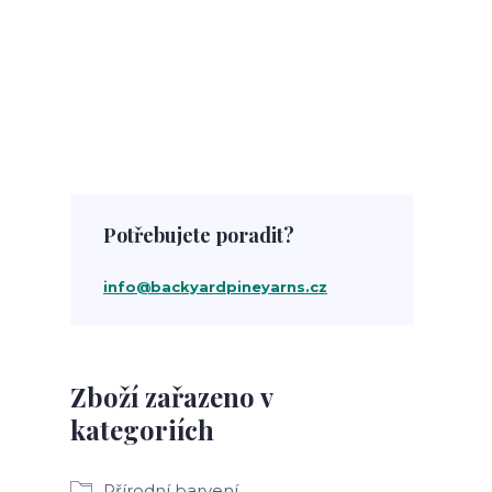
Potřebujete poradit?
info@backyardpineyarns.cz
Zboží zařazeno v
kategoriích
Přírodní barvení