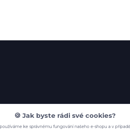
🍪 Jak byste rádi své cookies?
 používáme ke správnému fungování našeho e-shopu a v případě