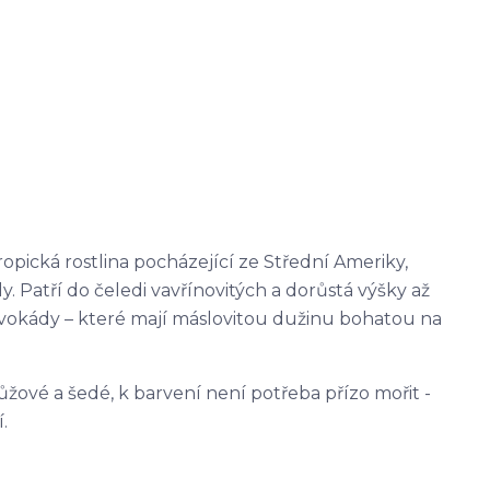
ropická rostlina pocházející ze Střední Ameriky,
 Patří do čeledi vavřínovitých a dorůstá výšky až
vokády – které mají máslovitou dužinu bohatou na
ůžové a šedé, k barvení není potřeba přízo mořit -
.