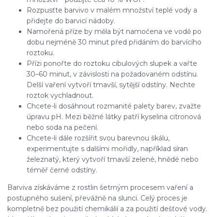
Rozpusťte barvivo v malém množství teplé vody a
přidejte do barvicí nádoby.
Namořená příze by měla být namočena ve vodě po
dobu nejméně 30 minut před přidáním do barvícího
roztoku.
Přízi ponořte do roztoku cibulových slupek a vařte
30–60 minut, v závislosti na požadovaném odstínu.
Delší vaření vytvoří tmavší, sytější odstíny. Nechte
roztok vychladnout.
Chcete-li dosáhnout rozmanité palety barev, zvažte
úpravu pH. Mezi běžné látky patří kyselina citronová
nebo soda na pečení.
Chcete-li dále rozšířit svou barevnou škálu,
experimentujte s dalšími mořidly, například síran
železnatý, který vytvoří tmavší zelené, hnědé nebo
téměř černé odstíny.
Barviva získáváme z rostlin šetrným procesem vaření a
postupného sušení, převážně na slunci. Celý proces je
kompletně bez použití chemikálií a za použití dešťové vody.