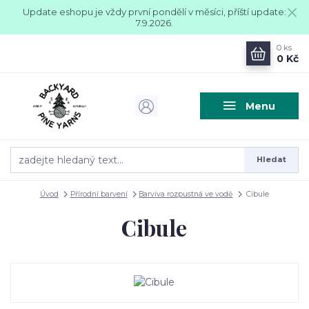
Update eshopu je vždy první pondělí v měsíci, příští update:
7.9.2026.
0
ks
0 Kč
Menu
Hledat
Úvod
Přírodní barvení
Barviva rozpustná ve vodě
Cibule
Cibule