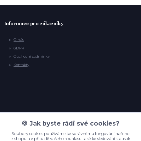
Informace pro zákazníky
O nás
GDPR
Obchodní podmínky
Kontakty
Kontakty
🍪 Jak byste rádi své cookies?
Soubory cookies používáme ke správnému fungování našeho
e-shopu a v případě vašeho souhlasu také ke sledování statistik