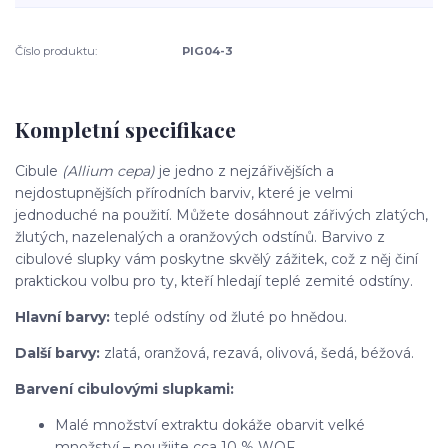
Číslo produktu:
PIG04-3
Kompletní specifikace
Cibule
(Allium cepa)
je jedno z nejzářivějších a
nejdostupnějších přírodních barviv, které je velmi
jednoduché na použití. Můžete dosáhnout zářivých zlatých,
žlutých, nazelenalých a oranžových odstínů. Barvivo z
cibulové slupky vám poskytne skvělý zážitek, což z něj činí
praktickou volbu pro ty, kteří hledají teplé zemité odstíny.
Hlavní barvy:
teplé odstíny od žluté po hnědou.
Další barvy:
zlatá, oranžová, rezavá, olivová, šedá, béžová.
Barvení cibulovými slupkami:
Malé množství extraktu dokáže obarvit velké
množství – použijte cca 10 % WOF.