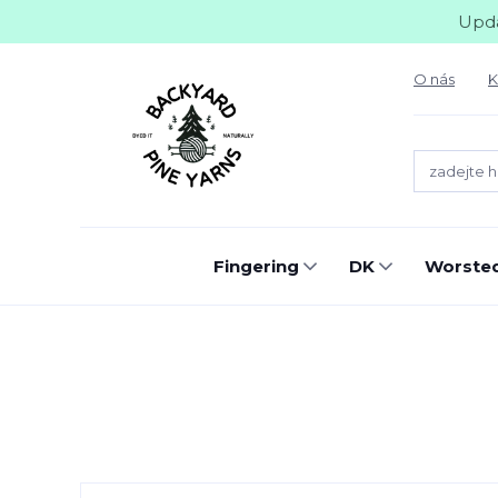
Upda
O nás
K
Fingering
DK
Worste