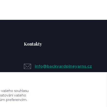
Kontakty
info@backyardpineyarns.cz
 vašeho souhlasu
amatování vašeho
ašim preferencím.