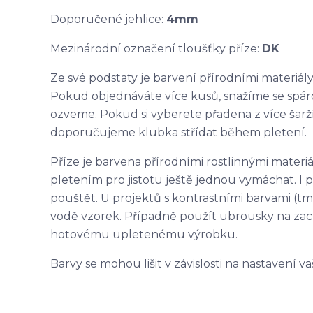
Doporučené jehlice:
4
mm
Mezinárodní označení tloušťky příze:
DK
Ze své podstaty je barvení přírodními materiály
Pokud objednáváte více kusů, snažíme se spár
ozveme. Pokud si vyberete přadena z více šarží
doporučujeme klubka střídat během pletení.
Příze je barvena přírodními rostlinnými mater
pletením pro jistotu ještě jednou vymáchat. I
pouštět. U projektů s kontrastními barvami (tm
vodě vzorek. Případně použít ubrousky na zach
hotovému upletenému výrobku.
Barvy se mohou lišit v závislosti na nastavení 