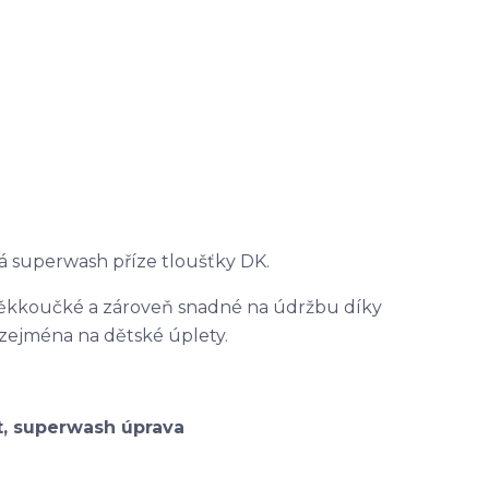
ká superwash příze tloušťky DK.
měkkoučké a zároveň snadné na údržbu díky
zejména na dětské úplety.
át, superwash úprava