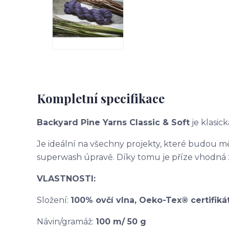
Kompletní specifikace
Backyard Pine Yarns Classic & Soft
je klasic
Je ideální na všechny projekty, které budou 
superwash úpravě. Díky tomu je příze vhodná 
VLASTNOSTI:
Složení:
100% ovčí vlna, Oeko-Tex® certifik
Návin/gramáž:
10
0
m/ 50 g