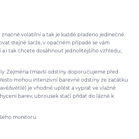
 značně volatilní a tak je každé přadeno jedinečné.
ovat stejné šarže, v opačném případě se vám
 a i tak chcete dosáhnout jednolitějšího vzhledu,
iály. Zejména tmavší odstíny doporučujeme před
 přesto mohou intenzivní barevné odstíny ze začátku
avé/světlé) je vhodné uplést a vyprat ve vlažné
ycení barev, ubrousek stačí přidat do lázně k
vašeho monitoru.