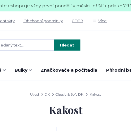
te eshopu je vždy první pondělí v měsíci, příští update: 7.9.
ontakty
Obchodní podmínky
GDPR
Více
Hledat
d
Bulky
Značkovače a počítadla
Přírodní b
Úvod
DK
Classic & Soft DK
Kakost
Kakost