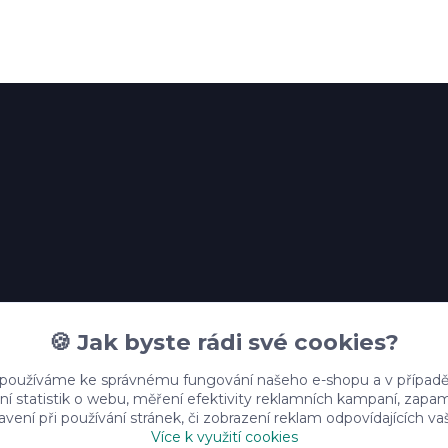
🍪 Jak byste rádi své cookies?
 používáme ke správnému fungování našeho e-shopu a v případě
ní statistik o webu, měření efektivity reklamních kampaní, zap
vení při používání stránek, či zobrazení reklam odpovídajících v
Více k využití cookies