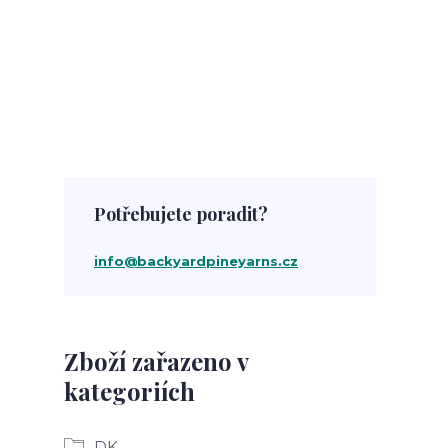
Potřebujete poradit?
info@backyardpineyarns.cz
Zboží zařazeno v
kategoriích
DK