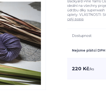
Backyard Pine Yarns Cla
ideální na všechny pro
údržbu díky superwash 
úplety. VLASTNOSTI: Slo
celý popis
Dostupnost
Nejsme plátci DPH
220 Kč
/
ks