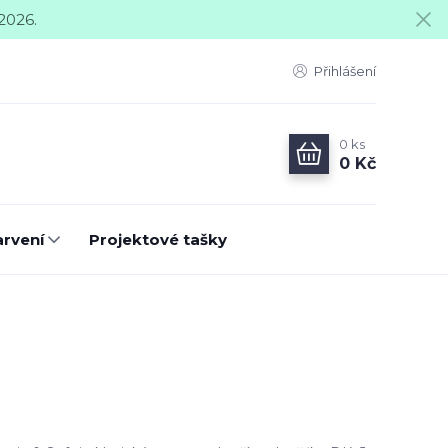
2026.
Přihlášení
0
ks
0 Kč
arvení
Projektové tašky