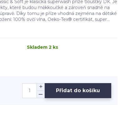
ssic & Soft je klasická superwash příze tloušťky DK. Je
jekty, které budou měkkoučké a zároveň snadné na
úpravě. Díky tomu je příze vhodná zejména na dětské
žení: 100% ovčí vlna, Oeko-Tex® certifikát, super...
Skladem 2 ks
Přidat do košíku