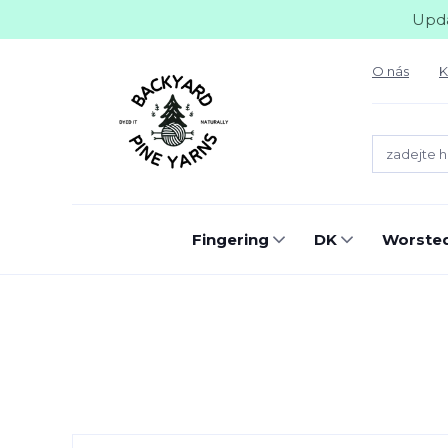
Upda
O nás
K
Fingering
DK
Worste