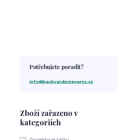
Potřebujete poradit?
info@backyardpineyarns.cz
Zboží zařazeno v
kategoriích
Projektové tašky