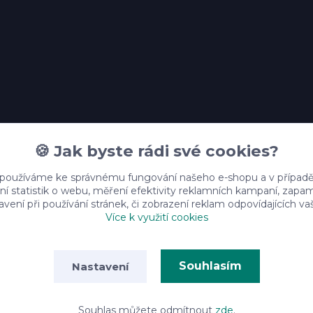
🍪 Jak byste rádi své cookies?
 používáme ke správnému fungování našeho e-shopu a v případě
ní statistik o webu, měření efektivity reklamních kampaní, zap
vení při používání stránek, či zobrazení reklam odpovídajících v
Více k využití cookies
Souhlasím
Nastavení
© Backyard Pine Yarns, 2025
Vytvořeno na
Eshop-rychle.cz
Souhlas můžete odmítnout
zde
.