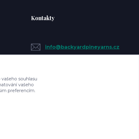
Kontakty
info@backyardpineyarns.cz
 vašeho souhlasu
amatování vašeho
ašim preferencím.