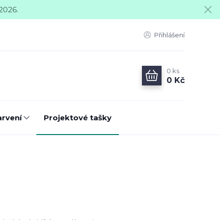
2026.
Přihlášení
0
ks
0 Kč
arvení
Projektové tašky