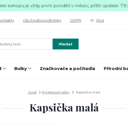
te eshopu je vždy první pondělí v měsíci, příští update: 7.9.
ontakty
Obchodní podmínky
GDPR
Více
Hledat
d
Bulky
Značkovače a počítadla
Přírodní b
Úvod
Projektové tašky
Kapsička malá
Kapsička malá