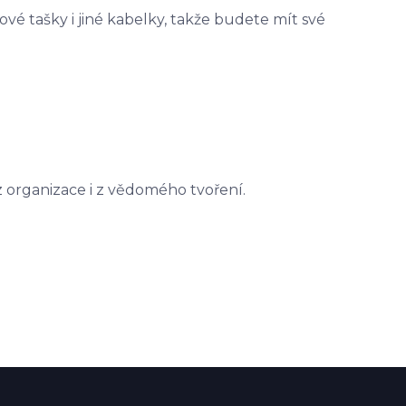
vé tašky i jiné kabelky, takže budete mít své
z organizace i z vědomého tvoření.