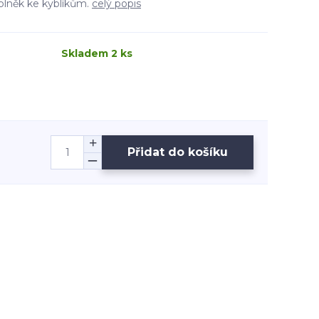
oplněk ke kyblíkům.
celý popis
Skladem 2 ks
Přidat do košíku