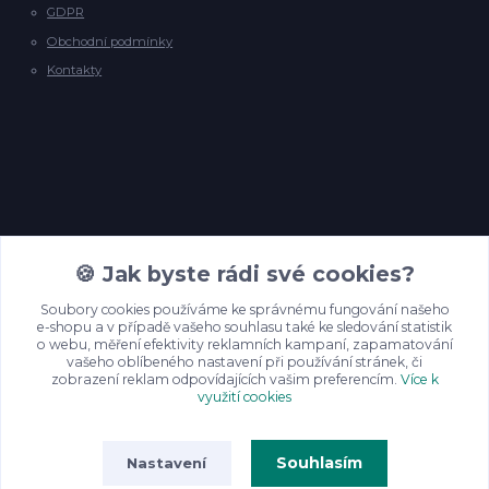
GDPR
Obchodní podmínky
Kontakty
Kontakty
🍪 Jak byste rádi své cookies?
Soubory cookies používáme ke správnému fungování našeho
e-shopu a v případě vašeho souhlasu také ke sledování statistik
info@backyardpineyarns.cz
o webu, měření efektivity reklamních kampaní, zapamatování
vašeho oblíbeného nastavení při používání stránek, či
zobrazení reklam odpovídajících vašim preferencím.
Více k
využití cookies
Souhlasím
Nastavení