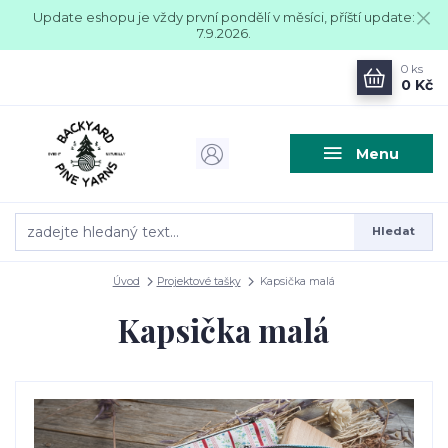
Update eshopu je vždy první pondělí v měsíci, příští update:
7.9.2026.
0
ks
0 Kč
Menu
Hledat
Úvod
Projektové tašky
Kapsička malá
Kapsička malá