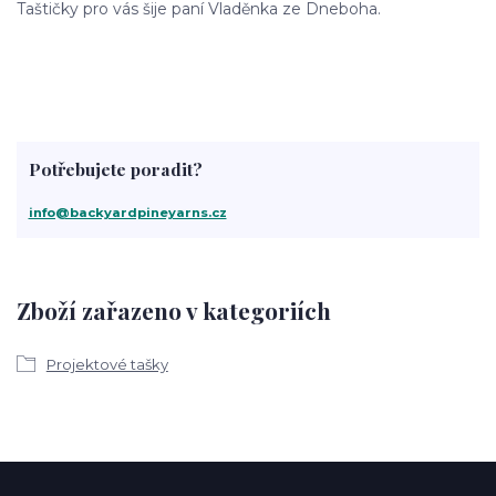
Taštičky pro vás šije paní Vladěnka ze Dneboha.
Potřebujete poradit?
info@backyardpineyarns.cz
Zboží zařazeno v kategoriích
Projektové tašky