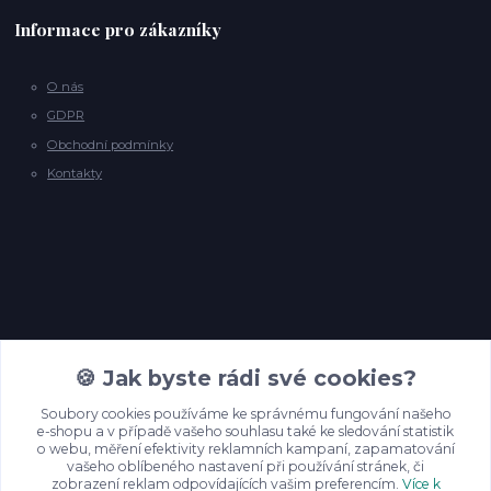
Informace pro zákazníky
O nás
GDPR
Obchodní podmínky
Kontakty
Kontakty
🍪 Jak byste rádi své cookies?
Soubory cookies používáme ke správnému fungování našeho
e-shopu a v případě vašeho souhlasu také ke sledování statistik
info@backyardpineyarns.cz
o webu, měření efektivity reklamních kampaní, zapamatování
vašeho oblíbeného nastavení při používání stránek, či
zobrazení reklam odpovídajících vašim preferencím.
Více k