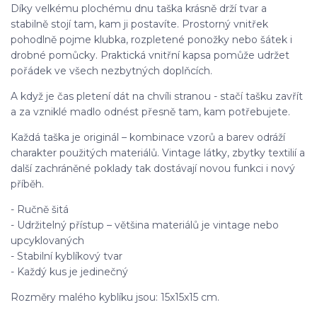
Díky velkému plochému dnu taška krásně drží tvar a
stabilně stojí tam, kam ji postavíte. Prostorný vnitřek
pohodlně pojme klubka, rozpletené ponožky nebo šátek i
drobné pomůcky. Praktická vnitřní kapsa pomůže udržet
pořádek ve všech nezbytných doplňcích.
A když je čas pletení dát na chvíli stranou - stačí tašku zavřít
a za vzniklé madlo odnést přesně tam, kam potřebujete.
Každá taška je originál – kombinace vzorů a barev odráží
charakter použitých materiálů. Vintage látky, zbytky textilií a
další zachráněné poklady tak dostávají novou funkci i nový
příběh.
- Ručně šitá
- Udržitelný přístup – většina materiálů je vintage nebo
upcyklovaných
- Stabilní kyblíkový tvar
- Každý kus je jedinečný
Rozměry malého kyblíku jsou: 15x15x15 cm.