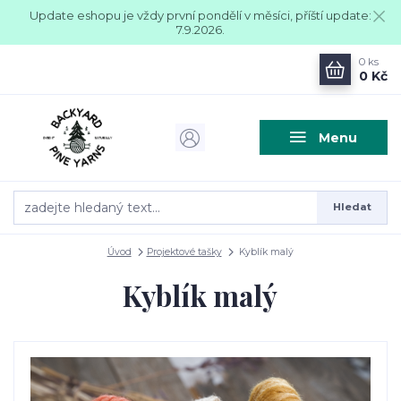
Update eshopu je vždy první pondělí v měsíci, příští update:
7.9.2026.
0
ks
0 Kč
Menu
Hledat
Úvod
Projektové tašky
Kyblík malý
Kyblík malý