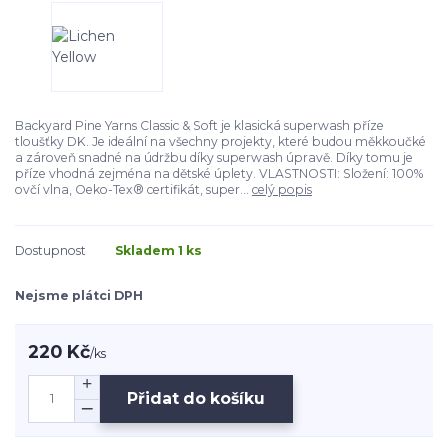
Backyard Pine Yarns Classic & Soft je klasická superwash příze
tloušťky DK. Je ideální na všechny projekty, které budou měkkoučké
a zároveň snadné na údržbu díky superwash úpravě. Díky tomu je
příze vhodná zejména na dětské úplety. VLASTNOSTI: Složení: 100%
ovčí vlna, Oeko-Tex® certifikát, super...
celý popis
Dostupnost
Skladem 1 ks
Nejsme plátci DPH
220 Kč
/
ks
Přidat do košíku