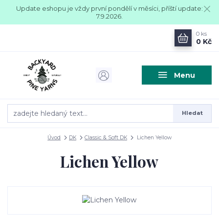
Update eshopu je vždy první pondělí v měsíci, příští update:
7.9.2026.
0
ks
0 Kč
Menu
Hledat
Úvod
DK
Classic & Soft DK
Lichen Yellow
Lichen Yellow