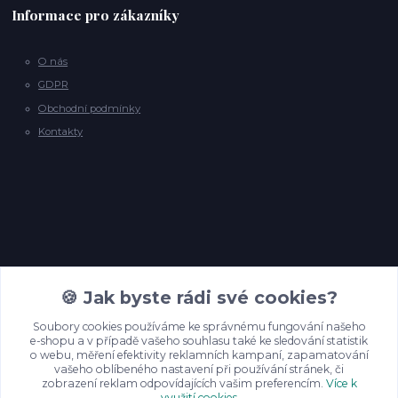
Informace pro zákazníky
O nás
GDPR
Obchodní podmínky
Kontakty
Kontakty
🍪 Jak byste rádi své cookies?
Soubory cookies používáme ke správnému fungování našeho
e-shopu a v případě vašeho souhlasu také ke sledování statistik
info@backyardpineyarns.cz
o webu, měření efektivity reklamních kampaní, zapamatování
vašeho oblíbeného nastavení při používání stránek, či
zobrazení reklam odpovídajících vašim preferencím.
Více k
využití cookies