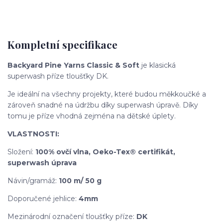
Kompletní specifikace
Backyard Pine Yarns Classic & Soft
je klasická
superwash příze tloušťky DK.
Je ideální na všechny projekty, které budou měkkoučké a
zároveň snadné na údržbu díky superwash úpravě. Díky
tomu je příze vhodná zejména na dětské úplety.
VLASTNOSTI:
Složení:
100% ovčí vlna, Oeko-Tex® certifikát,
superwash úprava
Návin/gramáž:
10
0
m/ 50 g
Doporučené jehlice:
4
mm
Mezinárodní označení tloušťky příze:
DK