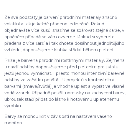
Ze své podstaty je barvení přírodními materiály značně
volatilní a tak je každé přadeno jedinečné. Pokud
objednáváte více kusů, snažíme se spárovat stejné šarže, v
opačném případě se vám ozveme. Pokud si vyberete
přadena z více šarží a i tak chcete dosáhnout jednolitějšího
vzhledu, doporučujeme klubka střídat během pletení.
Příze je barvena přírodními rostlinnými materiály. Zejména
tmavší odstíny doporučujeme před pletením pro jistotu
ještě jednou vymáchat. I přesto mohou intenzivní barevné
odstíny ze začátku pouštět. U projektů s kontrastními
barvami (tmavé/světlé) je vhodné uplést a vyprat ve vlažné
vodě vzorek. Případně použít ubrousky na zachycení barev,
ubrousek stačí přidat do lázně k hotovému upletenému
výrobku.
Barvy se mohou lišit v závislosti na nastavení vašeho
monitoru.