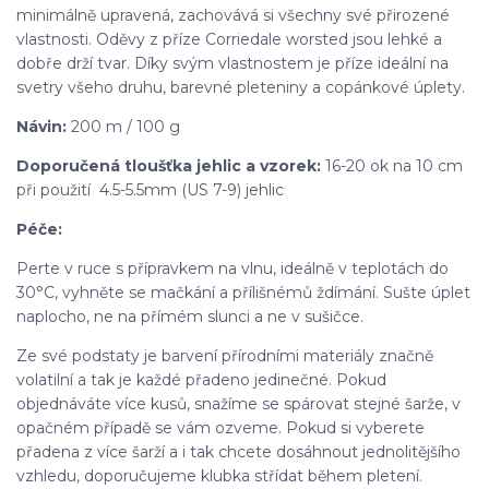
minimálně upravená, zachovává si všechny své přirozené
vlastnosti. Oděvy z příze Corriedale worsted jsou lehké a
dobře drží tvar. Díky svým vlastnostem je příze ideální na
svetry všeho druhu, barevné pleteniny a copánkové úplety.
Návin:
200 m / 100 g
Doporučená tloušťka jehlic a vzorek:
16-20 ok na 10 cm
při použití 4.5-5.5mm (US 7-9) jehlic
Péče:
Perte v ruce s přípravkem na vlnu, ideálně v teplotách do
30°C, vyhněte se mačkání a přílišnémů ždímání. Sušte úplet
naplocho, ne na přímém slunci a ne v sušičce.
Ze své podstaty je barvení přírodními materiály značně
volatilní a tak je každé přadeno jedinečné. Pokud
objednáváte více kusů, snažíme se spárovat stejné šarže, v
opačném případě se vám ozveme. Pokud si vyberete
přadena z více šarží a i tak chcete dosáhnout jednolitějšího
vzhledu, doporučujeme klubka střídat během pletení.