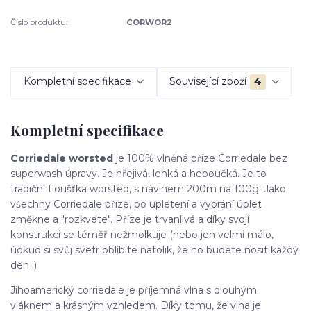
Číslo produktu:
CORWOR2
Kompletní specifikace
Související zboží
4
Kompletní specifikace
Corriedale worsted
je 100% vlněná příze Corriedale bez
superwash úpravy. Je hřejivá, lehká a heboučká. Je to
tradiční tloušťka worsted, s návinem 200m na 100g. Jako
všechny Corriedale příze, po upletení a vyprání úplet
změkne a "rozkvete". Příze je trvanlivá a díky svojí
konstrukci se téměř nežmolkuje (nebo jen velmi málo,
úokud si svůj svetr oblíbíte natolik, že ho budete nosit každý
den :)
Jihoamerický corriedale je příjemná vlna s dlouhým
vláknem a krásným vzhledem. Díky tomu, že vlna je