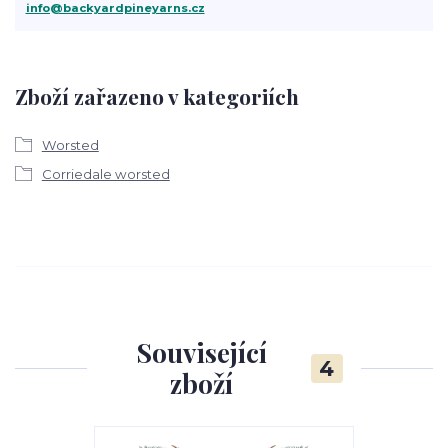
info@backyardpineyarns.cz
Zboží zařazeno v kategoriích
Worsted
Corriedale worsted
Související
4
zboží