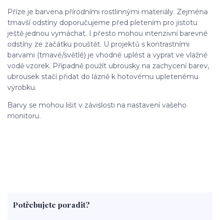
Příze je barvena přírodními rostlinnými materiály. Zejména
tmavší odstíny doporučujeme před pletením pro jistotu
ještě jednou vymáchat. I přesto mohou intenzivní barevné
odstíny ze začátku pouštět. U projektů s kontrastními
barvami (tmavé/světlé) je vhodné uplést a vyprat ve vlažné
vodě vzorek. Případně použít ubrousky na zachycení barev,
ubrousek stačí přidat do lázně k hotovému upletenému
výrobku.
Barvy se mohou lišit v závislosti na nastavení vašeho
monitoru.
Potřebujete poradit?