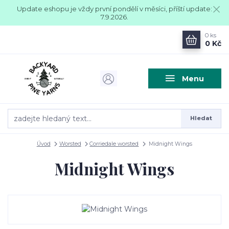
Update eshopu je vždy první pondělí v měsíci, příští update:
7.9.2026.
0
ks
0 Kč
Menu
Hledat
Úvod
Worsted
Corriedale worsted
Midnight Wings
Midnight Wings