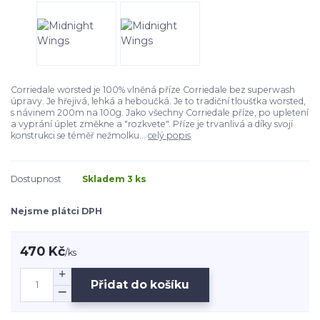
Corriedale worsted je 100% vlněná příze Corriedale bez superwash
úpravy. Je hřejivá, lehká a heboučká. Je to tradiční tloušťka worsted,
s návinem 200m na 100g. Jako všechny Corriedale příze, po upletení
a vyprání úplet změkne a "rozkvete". Příze je trvanlivá a díky svojí
konstrukci se téměř nežmolku...
celý popis
Dostupnost
Skladem 3 ks
Nejsme plátci DPH
470 Kč
/
ks
Přidat do košíku