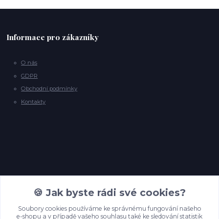
Informace pro zákazníky
O nás
GDPR
Obchodní podmínky
Kontakty
Kontakty
🍪 Jak byste rádi své cookies?
Soubory cookies používáme ke správnému fungování našeho
e-shopu a v případě vašeho souhlasu také ke sledování statistik