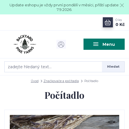
Update eshopu je vždy první pondělí v měsíci, příští update:
7.9.2026.
0
ks
0 Kč
Menu
Hledat
Úvod
Značkovače a počítadla
Počítadlo
Počítadlo