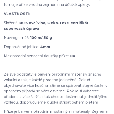
tomu je příze vhodná zejména na dětské úplety.
VLASTNOSTI:
Složení:
100% ovčí vlna, Oeko-Tex® certifikát,
superwash úprava
Návin/gramáž:
10
0
m/ 50 g
Doporučené jehlice:
4
mm
Mezinárodní označení tloušťky příze:
DK
Ze své podstaty je barvení přírodními materiály značně
volatilní a tak je každé přadeno jedinečné. Pokud
objednáváte více kusů, snažíme se spárovat stejné šarže, v
opačném případě se vám ozveme. Pokud si vyberete
přadena z více šarží a i tak chcete dosáhnout jednolitějšího
vzhledu, doporučujeme klubka střídat během pletení.
Příze je barvena přírodními rostlinnými materiály. Zejména