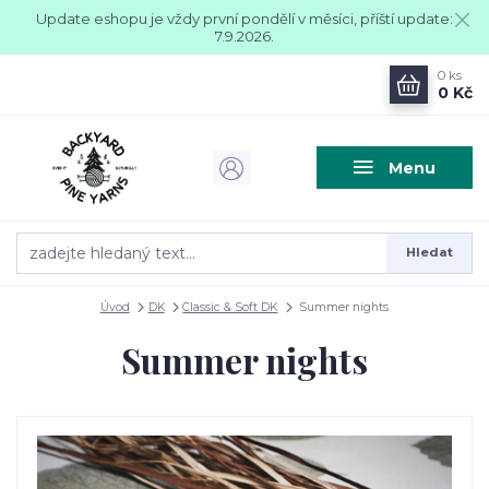
Update eshopu je vždy první pondělí v měsíci, příští update:
7.9.2026.
0
ks
0 Kč
Menu
Hledat
Úvod
DK
Classic & Soft DK
Summer nights
Summer nights