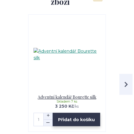
zboží
Adventní kalendář Bourette silk
A
Skladem 7 ks
3 250 Kč
/
ks
Přidat do košíku