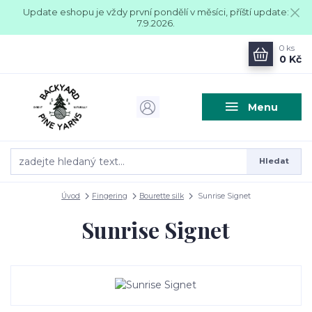
Update eshopu je vždy první pondělí v měsíci, příští update:
7.9.2026.
0
ks
0 Kč
Menu
Hledat
Úvod
Fingering
Bourette silk
Sunrise Signet
Sunrise Signet