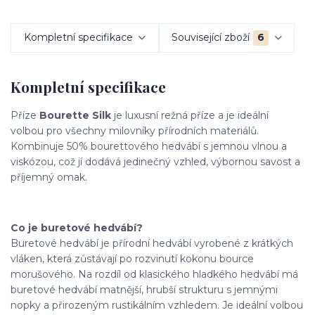
Kompletní specifikace
Související zboží
6
Kompletní specifikace
Příze
Bourette Silk
je luxusní režná příze a je ideální
volbou pro všechny milovníky přírodních materiálů.
Kombinuje 50% bourettového hedvábí s jemnou vlnou a
viskózou, což jí dodává jedinečný vzhled, výbornou savost a
příjemný omak.
Co je buretové hedvábí?
Buretové hedvábí je přírodní hedvábí vyrobené z krátkých
vláken, která zůstávají po rozvinutí kokonu bource
morušového. Na rozdíl od klasického hladkého hedvábí má
buretové hedvábí matnější, hrubší strukturu s jemnými
nopky a přirozeným rustikálním vzhledem. Je ideální volbou