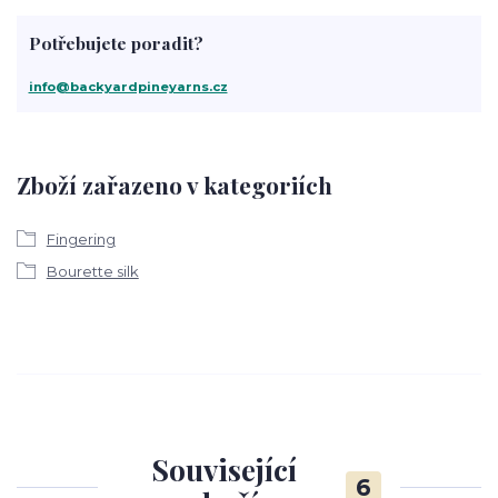
Potřebujete poradit?
info@backyardpineyarns.cz
Zboží zařazeno v kategoriích
Fingering
Bourette silk
Související
6