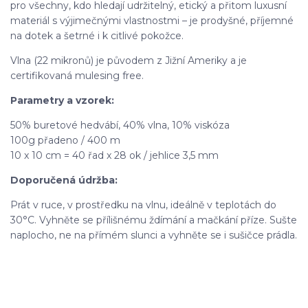
pro všechny, kdo hledají udržitelný, etický a přitom luxusní
materiál s výjimečnými vlastnostmi – je prodyšné, příjemné
na dotek a šetrné i k citlivé pokožce.
Vlna (22 mikronů) je původem z Jižní Ameriky a je
certifikovaná mulesing free.
Parametry a vzorek:
50% buretové hedvábí, 40% vlna, 10% viskóza
100g přadeno / 400 m
10 x 10 cm = 40 řad x 28 ok / jehlice 3,5 mm
Doporučená údržba:
Prát v ruce, v prostředku na vlnu, ideálně v teplotách do
30°C. Vyhněte se přílišnému ždímání a mačkání příze. Sušte
naplocho, ne na přímém slunci a vyhněte se i sušičce prádla.