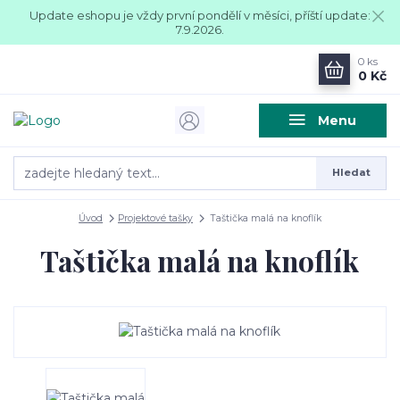
Update eshopu je vždy první pondělí v měsíci, příští update:
7.9.2026.
0
ks
0 Kč
Menu
Hledat
Úvod
Projektové tašky
Taštička malá na knoflík
Taštička malá na knoflík