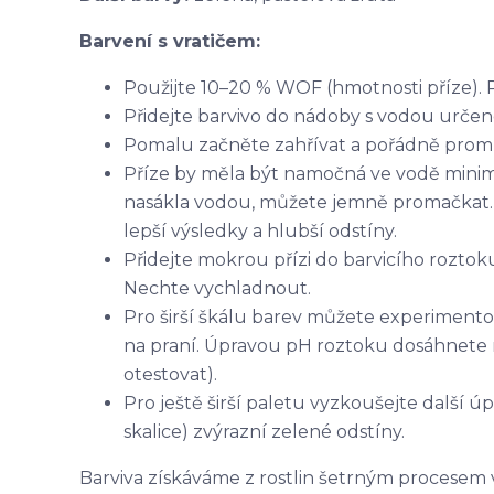
Barvení s vratičem:
Použijte 10–20 % WOF (hmotnosti příze). 
Přidejte barvivo do nádoby s vodou určen
Pomalu začněte zahřívat a pořádně promích
Příze by měla být namočná ve vodě minim
nasákla vodou, můžete jemně promačkat.
lepší výsledky a hlubší odstíny.
Přidejte mokrou přízi do barvicího rozto
Nechte vychladnout.
Pro širší škálu barev můžete experimento
na praní. Úpravou pH roztoku dosáhnet
otestovat).
Pro ještě širší paletu vyzkoušejte další ú
skalice) zvýrazní zelené odstíny.
Barviva získáváme z rostlin šetrným procesem 