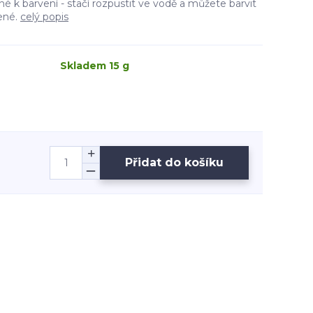
né k barvení - stačí rozpustit ve vodě a můžete barvit
lené.
celý popis
Skladem 15 g
Přidat do košíku