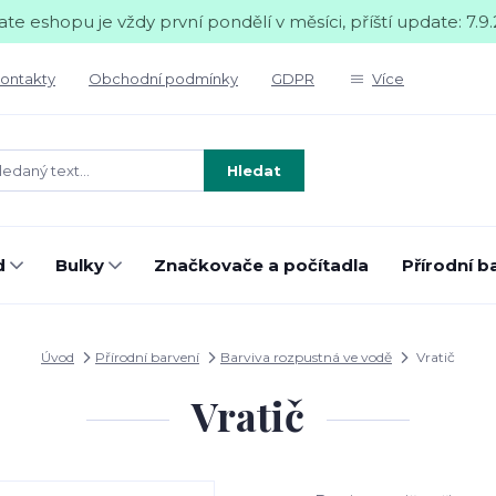
te eshopu je vždy první pondělí v měsíci, příští update: 7.9.
ontakty
Obchodní podmínky
GDPR
Více
Hledat
d
Bulky
Značkovače a počítadla
Přírodní b
Úvod
Přírodní barvení
Barviva rozpustná ve vodě
Vratič
Vratič