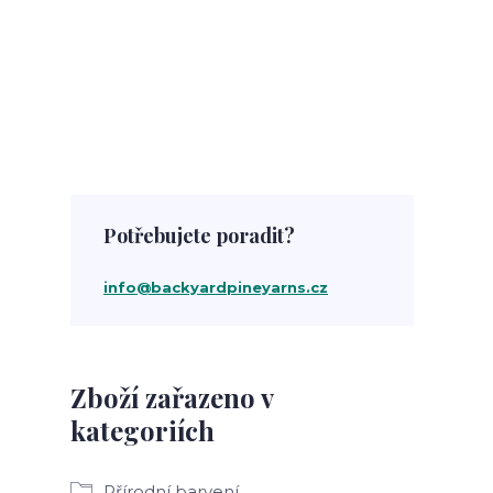
Potřebujete poradit?
info@backyardpineyarns.cz
Zboží zařazeno v
kategoriích
Přírodní barvení