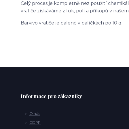
Celý proces je kompletně nez použití chemikálií
vratiče získáváme z luk, polí a příkopů v našem 
Barvivo vratiče je balené v balíčkách po 10 g.
Informace pro zákazníky
O nás
GDPR