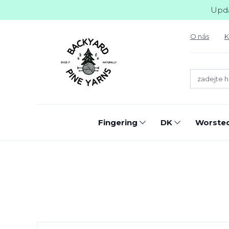
Upda
O nás
K
Fingering
DK
Worste