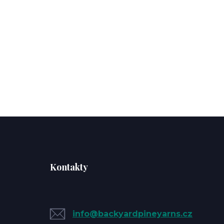
Kontakty
info@backyardpineyarns.cz