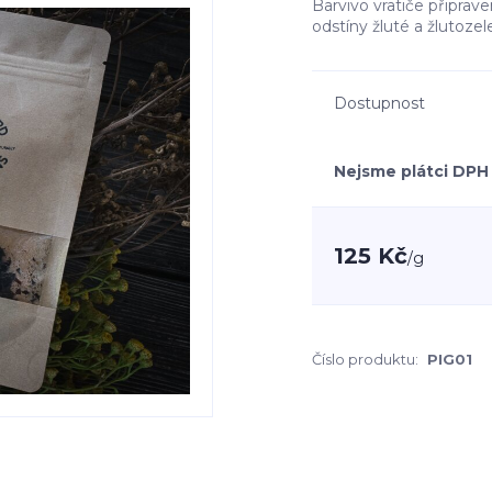
Barvivo vratiče připrave
odstíny žluté a žlutoze
Dostupnost
Nejsme plátci DPH
125 Kč
/
g
Číslo produktu:
PIG01