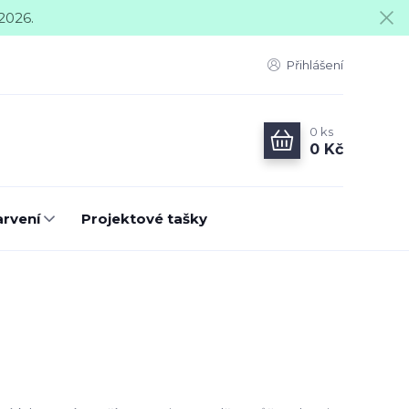
2026.
Přihlášení
0
ks
0 Kč
arvení
Projektové tašky