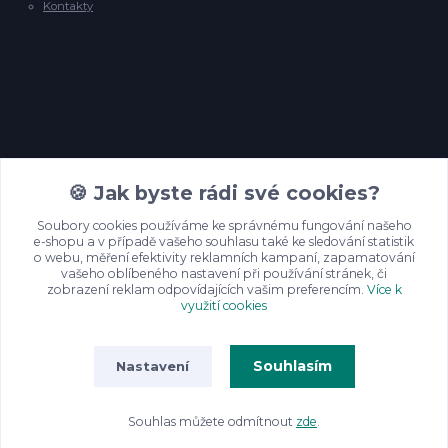
Kontakty
Kontakty
🍪 Jak byste rádi své cookies?
Soubory cookies používáme ke správnému fungování našeho
e-shopu a v případě vašeho souhlasu také ke sledování statistik
info@backyardpineyarns.cz
o webu, měření efektivity reklamních kampaní, zapamatování
vašeho oblíbeného nastavení při používání stránek, či
zobrazení reklam odpovídajících vašim preferencím.
Více k
využití cookies
Souhlasím
Nastavení
© Backyard Pine Yarns, 2025
Souhlas můžete odmítnout
zde
.
Vytvořeno na
Eshop-rychle.cz