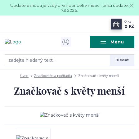
Update eshopu je vždy první pondělí v měsíci, příští update:
7.9.2026.
0
ks
0 Kč
Menu
Hledat
Úvod
Značkovače a počítadla
Značkovač s květy menší
Značkovač s květy menší