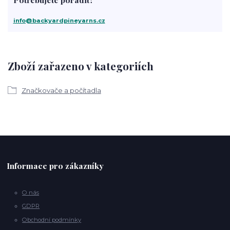
info@backyardpineyarns.cz
Zboží zařazeno v kategoriích
Značkovače a počítadla
Informace pro zákazníky
O nás
GDPR
Obchodní podmínky