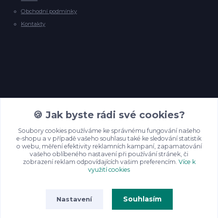
Obchodní podmínky
Kontakty
Kontakty
🍪 Jak byste rádi své cookies?
Soubory cookies používáme ke správnému fungování našeho
e-shopu a v případě vašeho souhlasu také ke sledování statistik
info@backyardpineyarns.cz
o webu, měření efektivity reklamních kampaní, zapamatování
vašeho oblíbeného nastavení při používání stránek, či
zobrazení reklam odpovídajících vašim preferencím.
Více k
využití cookies
Souhlasím
Nastavení