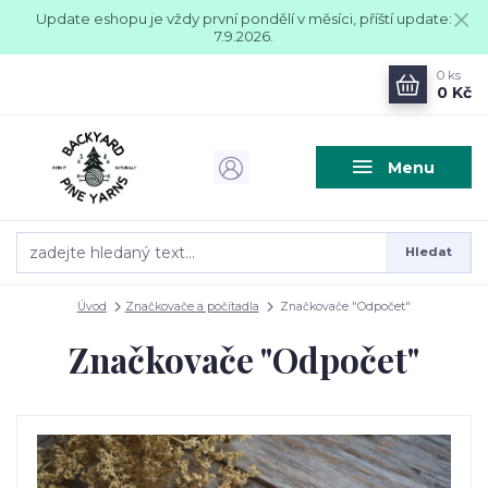
Update eshopu je vždy první pondělí v měsíci, příští update:
7.9.2026.
0
ks
0 Kč
Menu
Hledat
Úvod
Značkovače a počítadla
Značkovače "Odpočet"
Značkovače "Odpočet"