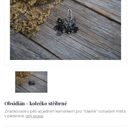
Obsidián - kolečko stříbrné
Značkovače s pěti až jedním kamínkem pro "číselné" označení místa
v pletenině.
celý popis