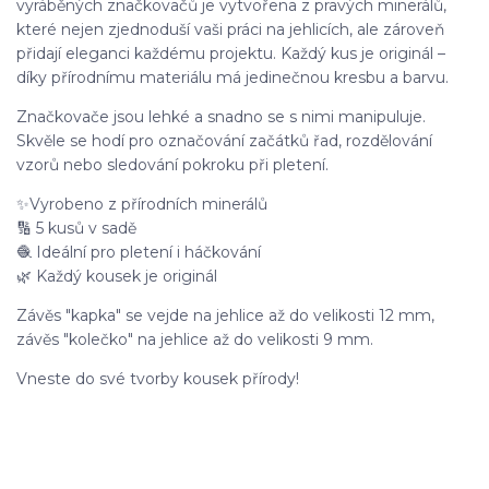
vyráběných značkovačů je vytvořena z pravých minerálů,
které nejen zjednoduší vaši práci na jehlicích, ale zároveň
přidají eleganci každému projektu. Každý kus je originál –
díky přírodnímu materiálu má jedinečnou kresbu a barvu.
Značkovače jsou lehké a snadno se s nimi manipuluje.
Skvěle se hodí pro označování začátků řad, rozdělování
vzorů nebo sledování pokroku při pletení.
✨
Vyrobeno z přírodních minerálů
🔢 5 kusů v sadě
🧶 Ideální pro pletení i háčkování
🌿 Každý kousek je originál
Závěs "kapka" se vejde na jehlice až do velikosti 12 mm,
závěs "kolečko" na jehlice až do velikosti 9 mm.
Vneste do své tvorby kousek přírody!