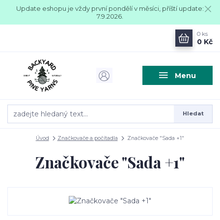
Update eshopu je vždy první pondělí v měsíci, příští update:
7.9.2026.
0
ks
0 Kč
Menu
Hledat
Úvod
Značkovače a počítadla
Značkovače "Sada +1"
Značkovače "Sada +1"