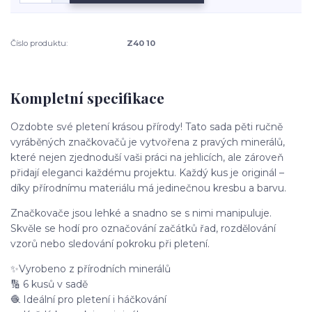
Číslo produktu:
Z40 10
Kompletní specifikace
Ozdobte své pletení krásou přírody! Tato sada pěti ručně
vyráběných značkovačů je vytvořena z pravých minerálů,
které nejen zjednoduší vaši práci na jehlicích, ale zároveň
přidají eleganci každému projektu. Každý kus je originál –
díky přírodnímu materiálu má jedinečnou kresbu a barvu.
Značkovače jsou lehké a snadno se s nimi manipuluje.
Skvěle se hodí pro označování začátků řad, rozdělování
vzorů nebo sledování pokroku při pletení.
✨Vyrobeno z přírodních minerálů
🔢 6 kusů v sadě
🧶 Ideální pro pletení i háčkování