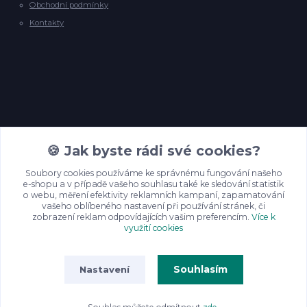
Obchodní podmínky
Kontakty
Kontakty
🍪 Jak byste rádi své cookies?
Soubory cookies používáme ke správnému fungování našeho
e-shopu a v případě vašeho souhlasu také ke sledování statistik
info@backyardpineyarns.cz
o webu, měření efektivity reklamních kampaní, zapamatování
vašeho oblíbeného nastavení při používání stránek, či
zobrazení reklam odpovídajících vašim preferencím.
Více k
využití cookies
Souhlasím
Nastavení
© Backyard Pine Yarns, 2025