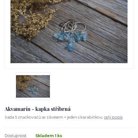
Akvamarín - kapka stříbrná
Sada 5 značkovačů se závěsem + jeden s karabinkou.
celý popis
Dostupnost
Skladem 1 ks