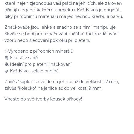
které nejen zjednoduší vaši práci na jehlicích, ale zároveň
přidají eleganci každému projektu. Každý kus je originál –
díky přírodnímu materiálu má jedinečnou kresbu a barvu.
Značkovače jsou lehké a snadno se s nimi manipuluje.
Skvěle se hodí pro označování začátků řad, rozdělování
vzorů nebo sledování pokroku při pletení.
✨Vyrobeno z přírodních minerálů
🔢 6 kusů v sadě
🧶 Ideální pro pletení i háčkování
🌿 Každý kousek je originál
Závěs "kapka" se vejde na jehlice až do velikosti 12 mm,
závěs "kolečko" na jehlice až do velikosti 9 mm.
Vneste do své tvorby kousek přírody!