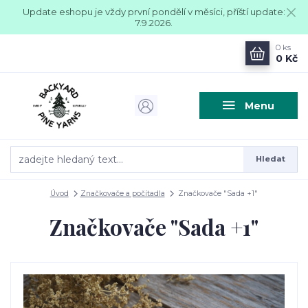
Update eshopu je vždy první pondělí v měsíci, příští update:
7.9.2026.
0
ks
0 Kč
Menu
Hledat
Úvod
Značkovače a počítadla
Značkovače "Sada +1"
Značkovače "Sada +1"