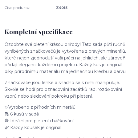
Číslo produktu:
Z4015
Kompletní specifikace
Ozdobte své pletení krásou přírody! Tato sada pěti ručně
vyráběných značkovačů je vytvořena z pravých minerálů,
které nejen zjednoduší vaši práci na jehlicích, ale zároveň
přidají eleganci každému projektu. Každý kus je originál –
díky přírodnímu materiálu má jedinečnou kresbu a barvu.
Značkovače jsou lehké a snadno se s nimi manipuluje.
Skvěle se hodí pro označování začátků řad, rozdělování
vzorů nebo sledování pokroku při pletení.
✨Vyrobeno z přírodních minerálů
🔢 6 kusů v sadě
🧶 Ideální pro pletení i háčkování
🌿 Každý kousek je originál