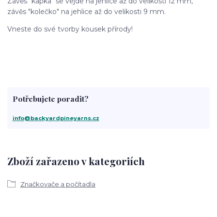
Závěs "kapka" se vejde na jehlice až do velikosti 12 mm,
závěs "kolečko" na jehlice až do velikosti 9 mm.
Vneste do své tvorby kousek přírody!
Potřebujete poradit?
info@backyardpineyarns.cz
Zboží zařazeno v kategoriích
Značkovače a počítadla