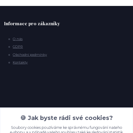
Informace pro zákazníky
O nás
GDPR
Obchodní podmínky
Kontakty
Kontakty
🍪 Jak byste rádi své cookies?
Soubory cookies používáme ke správnému fungování našeho
e-shopu a v případě vašeho souhlasu také ke sledování statistik