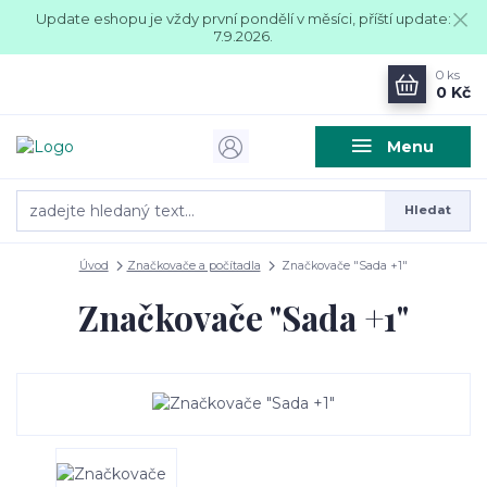
Update eshopu je vždy první pondělí v měsíci, příští update:
7.9.2026.
0
ks
0 Kč
Menu
Hledat
Úvod
Značkovače a počítadla
Značkovače "Sada +1"
Značkovače "Sada +1"