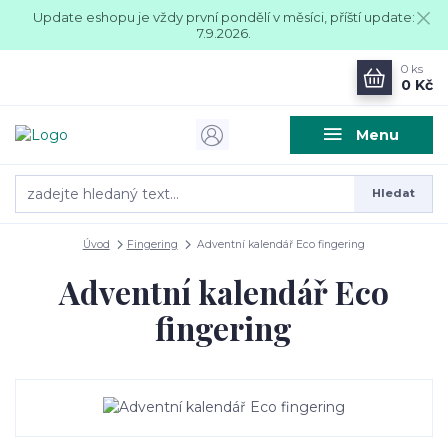
Update eshopu je vždy první pondělí v měsíci, příští update:
7.9.2026.
0
ks
0 Kč
Menu
Hledat
Úvod
Fingering
Adventní kalendář Eco fingering
Adventní kalendář Eco
fingering