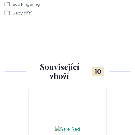
Eco Fingering
Sady přízí
Související
10
zboží