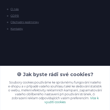
O nás
GDPR
Obchodní podmínky
Kontakty
Kontakty
🍪 Jak byste rádi své cookies?
Soubory cookies používáme ke správnému fungování našeho
e-shopu a v případě vašeho souhlasu také ke sledování statistik
info@backyardpineyarns.cz
o webu, měření efektivity reklamních kampaní, zapamatování
vašeho oblíbeného nastavení při používání stránek, či
zobrazení reklam odpovídajících vašim preferencím.
Více k
využití cookies