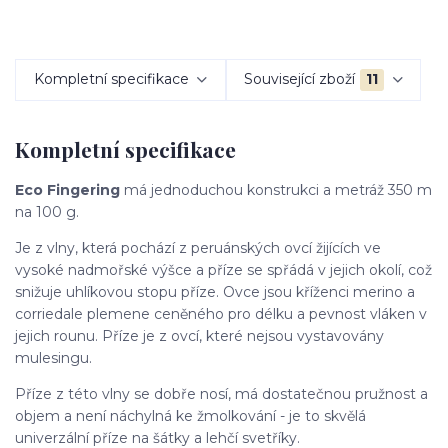
Kompletní specifikace
Související zboží
11
Kompletní specifikace
Eco Fingering
má jednoduchou konstrukci a metráž 350 m
na 100 g.
Je z vlny, která pochází z peruánských ovcí žijících ve
vysoké nadmořské výšce a příze se spřádá v jejich okolí, což
snižuje uhlíkovou stopu příze. Ovce jsou kříženci merino a
corriedale plemene ceněného pro délku a pevnost vláken v
jejich rounu. Příze je z ovcí, které nejsou vystavovány
mulesingu.
Příze z této vlny se dobře nosí, má dostatečnou pružnost a
objem a není náchylná ke žmolkování - je to skvělá
univerzální příze na šátky a lehčí svetříky.