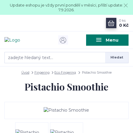
Update eshopu je vždy první pondělí v měsíci, příští update:
7.9.2026.
0
ks
0 Kč
Menu
Hledat
Úvod
Fingering
Eco Fingering
Pistachio Smoothie
Pistachio Smoothie