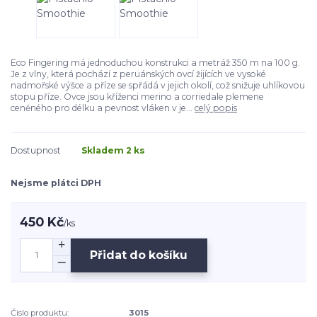
Eco Fingering má jednoduchou konstrukci a metráž 350 m na 100 g.
Je z vlny, která pochází z peruánských ovcí žijících ve vysoké
nadmořské výšce a příze se spřádá v jejich okolí, což snižuje uhlíkovou
stopu příze. Ovce jsou kříženci merino a corriedale plemene
ceněného pro délku a pevnost vláken v je...
celý popis
Dostupnost
Skladem 2 ks
Nejsme plátci DPH
450 Kč
/
ks
Přidat do košíku
Číslo produktu:
3015