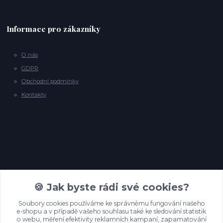
Informace pro zákazníky
O nás
GDPR
Obchodní podmínky
Kontakty
Kontakty
🍪 Jak byste rádi své cookies?
Soubory cookies používáme ke správnému fungování našeho
e-shopu a v případě vašeho souhlasu také ke sledování statistik
info@backyardpineyarns.cz
o webu, měření efektivity reklamních kampaní, zapamatování